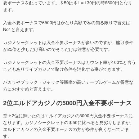
要ボーナスを配っています。＄50は＄1＝130円の時6500円となり
ます。
入金不要ボーナスで6500円はかなり高額で私の知る限りで言えば
No1と言えます。
カジノシークレットは入金不要ボーナスが多いのですが、賭け条件
が25倍と少しだけ高いのでそこだけは注意が必要です。
カジノシークレットの入金不要ボーナスはカウント率が100%と言う
こともありライブカジノで賭け条件を消化する事ができます。
バカラやブラック・ジャック等勝率の高いテーブルゲームが得意な
方におすすめと言えます。
2位エルドアカジノの5000円入金不要ボーナス
堂々2位に輝いたのはエルドアカジノの5000円入金不要ボーナスに
なります。カジノシークレットの＄50に比べると見劣りしますが、
エルドアカジノの入金不要ボーナスの方が条件が良くなっていま
す。