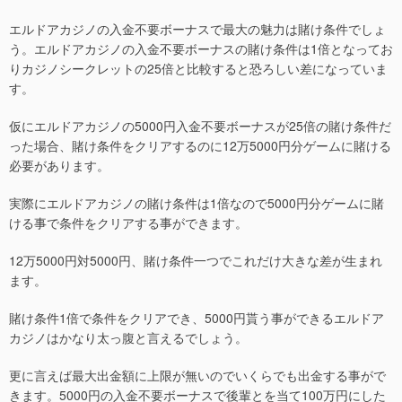
エルドアカジノの入金不要ボーナスで最大の魅力は賭け条件でしょ
う。エルドアカジノの入金不要ボーナスの賭け条件は1倍となってお
りカジノシークレットの25倍と比較すると恐ろしい差になっていま
す。
仮にエルドアカジノの5000円入金不要ボーナスが25倍の賭け条件だ
った場合、賭け条件をクリアするのに12万5000円分ゲームに賭ける
必要があります。
実際にエルドアカジノの賭け条件は1倍なので5000円分ゲームに賭
ける事で条件をクリアする事ができます。
12万5000円対5000円、賭け条件一つでこれだけ大きな差が生まれ
ます。
賭け条件1倍で条件をクリアでき、5000円貰う事ができるエルドア
カジノはかなり太っ腹と言えるでしょう。
更に言えば最大出金額に上限が無いのでいくらでも出金する事がで
きます。5000円の入金不要ボーナスで後輩とを当て100万円にした