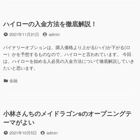
ゴ
の
リ
選
ー
び
ハイローの入金方法を徹底解説！
方
を
投
投
2021年11月21日
admin
実
稿
稿
践・
日
者
バイナリーオプションは、購入価格より上がる(ハイ)か下がる(ロ
検
ー）かを予想するものなので、ハイローと言われています。 今回
証
は、ハイローを始める人必見の入金方法について徹底解説していき
し
たいと思います。
て
み
カ
金融
た”の
テ
ゴ
リ
ー
小林さんちのメイドラゴンsのオープニングテ
ーマがよい
投
投
2021年10月5日
admin
稿
稿