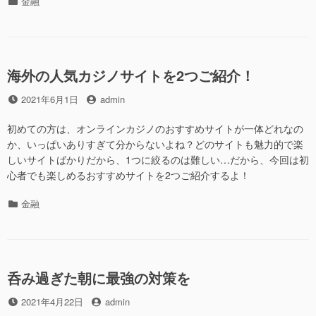
カ
金融
は
テ
業
ゴ
者
リ
選
ー
び
海外の人気カジノサイトを2つご紹介！
は
も
投
投
2021年6月1日
admin
う
稿
稿
終
日
者
初めての方は、オンラインカジノのおすすめサイトが一体どれなの
わ
か、いっぱいありすぎて分からないよね？どのサイトも魅力的で楽
り
しいサイトばかりだから、1つに絞るのは難しい…だから、今回は初
ま
心者でも楽しめるおすすめサイトを2つご紹介するよ！
し
た
カ
金融
か？”の
テ
ゴ
リ
ー
呑み過ぎた朝に最強の対策を
投
投
2021年4月22日
admin
稿
稿