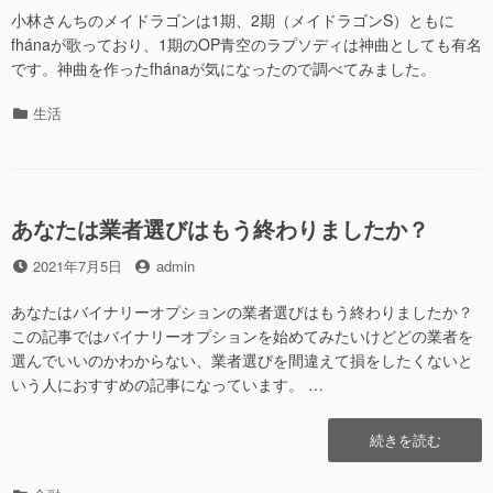
日
者
小林さんちのメイドラゴンは1期、2期（メイドラゴンS）ともに
fhánaが歌っており、1期のOP青空のラプソディは神曲としても有名
です。神曲を作ったfhánaが気になったので調べてみました。
カ
生活
テ
ゴ
リ
ー
あなたは業者選びはもう終わりましたか？
投
投
2021年7月5日
admin
稿
稿
日
者
あなたはバイナリーオプションの業者選びはもう終わりましたか？
この記事ではバイナリーオプションを始めてみたいけどどの業者を
選んでいいのかわからない、業者選びを間違えて損をしたくないと
いう人におすすめの記事になっています。 …
“あ
続きを読む
な
た