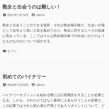
ー
熟女と出会うのは難しい！
投
投
2021年1月14日
admin
稿
稿
日
者
熟女と出会うことのできる場所、それが熟女掲示板だ。出会いの場
として近年より高い人気を集めており、熟女に対するニーズが急速
に高まっている。ここではそんな熟女掲示板での出会いがどのよう
なものなのかについて紹介する。
カ
セフレ
テ
ゴ
リ
ー
初めてのバイナリー
投
投
2020年12月9日
admin
稿
稿
日
者
バイナリーオプションを始める際には口座開設をすることが必要と
なる。しかも、それだけではなく最初に入金も行うことが必要だ。
この記事ではそれら初心者が戸惑うであろうポイントについて、ど