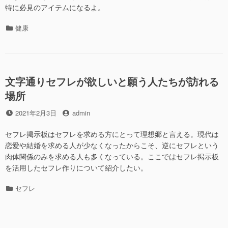
特に必見のアイテムになるよ。
カ
健康
テ
ゴ
リ
ー
文字通りセフレが欲しいと願う人たちが訪れる
場所
投
投
2021年2月3日
admin
稿
稿
日
者
セフレ掲示板はセフレを求める方にとって理想郷と言える。現代は
恋愛や結婚を求める人が少なくなったからこそ、逆にセフレという
肉体関係のみを求める人も多くなっている。ここではセフレ掲示板
を活用したセフレ作りについて紹介したい。
カ
セフレ
テ
ゴ
リ