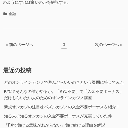
のようにすれば良いのかを解説する。
カ
金融
テ
ゴ
リ
ー
投
ペ
« 前のページへ
3
次のページへ »
稿
ー
ジ
の
ペ
最近の投稿
ー
どのオンラインカジノで遊んだらいいの？という疑問に答えてみた
ジ
送
KYC？そんなの誰がやるか。「KYC不要」で「入金不要ボーナス」
だけもらいたい人のためのオンラインカジノ講座
り
新規オンカジの注目株パズルカジノの入金不要ボーナスを紹介！
知る人ぞ知るオンカジの入金不要ボーナスが充実していた件
「FXで負ける意味がわからない」負け続ける理由を解説