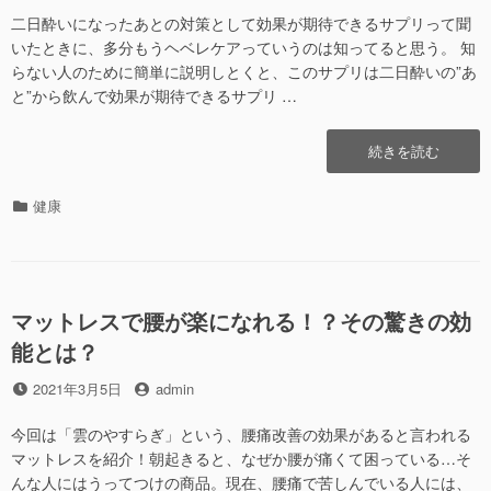
日
者
二日酔いになったあとの対策として効果が期待できるサプリって聞
いたときに、多分もうヘベレケアっていうのは知ってると思う。 知
らない人のために簡単に説明しとくと、このサプリは二日酔いの”あ
と”から飲んで効果が期待できるサプリ …
“呑
続きを読む
み
過
カ
健康
ぎ
テ
た
ゴ
朝
リ
に
ー
最
マットレスで腰が楽になれる！？その驚きの効
強
能とは？
の
対
投
投
2021年3月5日
admin
策
稿
稿
を”の
日
者
今回は「雲のやすらぎ」という、腰痛改善の効果があると言われる
マットレスを紹介！朝起きると、なぜか腰が痛くて困っている…そ
んな人にはうってつけの商品。現在、腰痛で苦しんでいる人には、