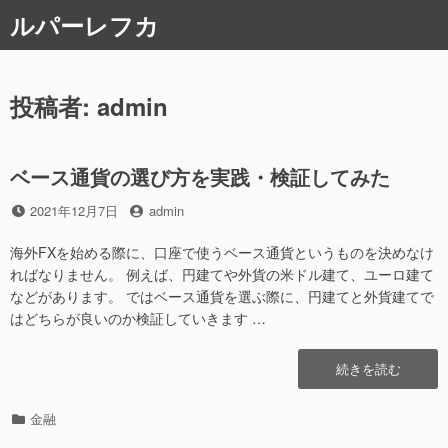
コ
ルパーレフカ
ン
テ
ン
ツ
投稿者:
admin
へ
ス
キ
ベース通貨の選び方を実践・検証してみた
ッ
プ
投
投
2021年12月7日
admin
稿
稿
日
者
海外FXを始める際に、口座で使うベース通貨というものを決めなけ
ればなりません。 例えば、円建てや外貨の米ドル建て、ユーロ建て
などがあります。 ではベース通貨を選ぶ際に、円建てと外貨建てで
はどちらが良いのか検証していきます …
“ベ
続きを読む
ー
ス
カ
金融
通
テ
貨